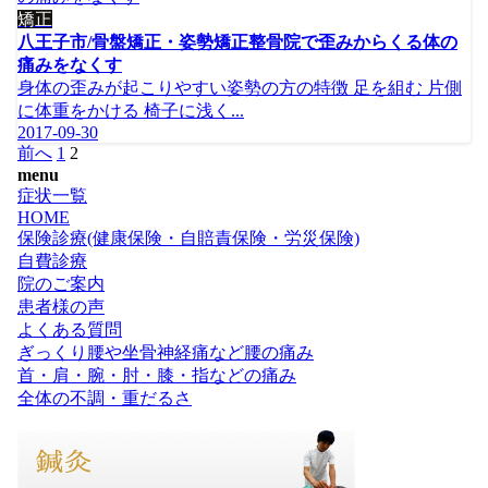
矯正
八王子市/骨盤矯正・姿勢矯正整骨院で歪みからくる体の
痛みをなくす
身体の歪みが起こりやすい姿勢の方の特徴 足を組む 片側
に体重をかける 椅子に浅く...
2017-09-30
前へ
1
2
menu
症状一覧
HOME
保険診療(健康保険・自賠責保険・労災保険)
自費診療
院のご案内
患者様の声
よくある質問
ぎっくり腰や坐骨神経痛など腰の痛み
首・肩・腕・肘・膝・指などの痛み
全体の不調・重だるさ