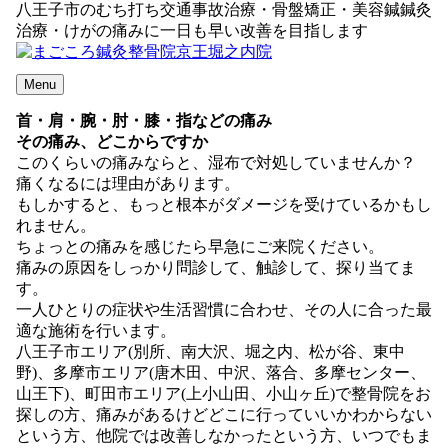
八王子市のむち打ち交通事故治療・骨盤矯正・美容鍼鍼灸
治療・けがの痛みに一日も早い改善を目指します
Menu
首・肩・腕・肘・膝・指などの痛み
その痛み、どこからですか
このくらいの痛みならと、湿布で対処していませんか？
痛くなるには理由があります。
もしかすると、もっと根本がダメージを受けているかもし
れません。
ちょっとの痛みを感じたら早急にご来院ください。
痛みの原因をしっかり問診して、触診して、探り当てま
す。
一人ひとりの症状や生活習慣に合わせ、その人に合った最
適な施術を行います。
八王子市エリア(別所、南大沢、堀之内、松が谷、東中
野)、多摩市エリア(唐木田、中沢、落合、多摩センター、
山王下)、町田市エリア(上小山田、小山ヶ丘)で整骨院をお
探しの方、痛みがあるけどどこに行っていいかわからない
という方、他院では改善しなかったという方、いつでもま