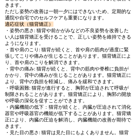
きます。
ただし姿勢の改善は一朝一夕にはできないため、定期的な
通院や自宅でのセルフケアも重要になります。
適応症状（猫背矯正）
・姿勢の悪さ: 猫背や前かがみなどの不良姿勢を改善した
い人は猫背矯正を受けることで、正しい姿勢を維持できる
ようになります。
・首や肩のこり: 猫背が続くと、首や肩の筋肉が過度に緊
張してこりや痛みが生じることがあります。猫背矯正によ
り、首や肩のこりを解消できます。
・背中の痛み: 猫背が続くと、背中の筋肉や脊椎に負担が
かかり、背中の痛みが生じることがあります。猫背矯正に
より、背中の負担を軽減し、痛みを緩和できます。
・呼吸困難: 猫背が進行すると、胸郭が圧迫されて呼吸が
制限されることがあります。猫背矯正により、胸郭の開放
や呼吸の深化を促すことができます。
・内臓機能の低下：猫背が続くと、内臓が圧迫されて消化
器官や呼吸器官の機能が低下することがあります。猫背矯
正により、内臓の圧迫を解消し、内臓機能の改善が期待で
きます。
・見た目の悪さ: 猫背は見た目にもよくありません。猫背