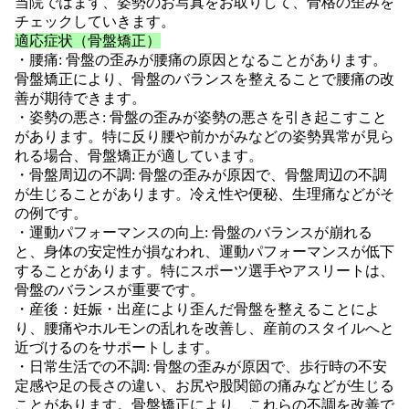
当院ではまず、姿勢のお写真をお取りして、骨格の歪みを
チェックしていきます。
適応症状（骨盤矯正）
・腰痛: 骨盤の歪みが腰痛の原因となることがあります。
骨盤矯正により、骨盤のバランスを整えることで腰痛の改
善が期待できます。
・姿勢の悪さ: 骨盤の歪みが姿勢の悪さを引き起こすこと
があります。特に反り腰や前かがみなどの姿勢異常が見ら
れる場合、骨盤矯正が適しています。
・骨盤周辺の不調: 骨盤の歪みが原因で、骨盤周辺の不調
が生じることがあります。冷え性や便秘、生理痛などがそ
の例です。
・運動パフォーマンスの向上: 骨盤のバランスが崩れる
と、身体の安定性が損なわれ、運動パフォーマンスが低下
することがあります。特にスポーツ選手やアスリートは、
骨盤のバランスが重要です。
・産後：妊娠・出産により歪んだ骨盤を整えることによ
り、腰痛やホルモンの乱れを改善し、産前のスタイルへと
近づけるのをサポートします。
・日常生活での不調: 骨盤の歪みが原因で、歩行時の不安
定感や足の長さの違い、お尻や股関節の痛みなどが生じる
ことがあります。骨盤矯正により、これらの不調を改善で