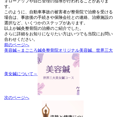
ォローアップや自己管理の指導が行われることがありま
す。
このように、自動車事故の被害者が整骨院で治療を受ける
場合は、事故後の手続きや保険会社との連絡、治療施設の
選択など、いくつかのステップがあります。
以上が鍼灸整骨院の治療のご紹介でした。
さらに詳細をお知りになりたい方はいつでも当院にお問い
合わせください。
投
前のページへ
稿
美容鍼～まごころ鍼灸整骨院オリジナル美容鍼、世界三大
ナ
ビ
ゲ
ー
美女鍼について～
シ
ョ
ン
次のページへ