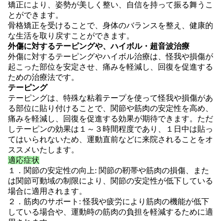
矯正により、姿勢が美しく整い、自信を持って振る舞うこ
とができます。
骨格矯正を受けることで、身体のバランスを整え、健康的
な生活を取り戻すことができます。
外傷に対するテーピングや、ハイボル・超音波治療
外傷に対するテーピングやハイボル治療は、怪我や損傷が
起こった部位を安定させ、痛みを軽減し、回復を促進する
ための治療法です。
テーピング
テーピングは、特殊な粘着テープを使って怪我や損傷があ
る部位に貼り付けることで、関節や筋肉の安定性を高め、
痛みを軽減し、回復を促進する効果が期待できます。ただ
しテーピンの効果は１～３時間程度であり、１日中は貼っ
てはいられないため、運動直前などに来院されることをオ
ススメいたします。
適応症状
１．関節の安定性の向上: 関節の靭帯や筋肉の損傷、また
は関節可動域の制限により、関節の安定性が低下している
場合に適用されます。
２．筋肉のサポート: 怪我や疲労により筋肉の機能が低下
している場合や、運動時の筋肉の負担を軽減するために適