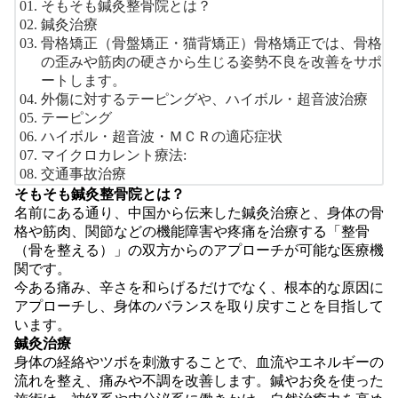
そもそも鍼灸整骨院とは？
鍼灸治療
骨格矯正（骨盤矯正・猫背矯正）骨格矯正では、骨格
の歪みや筋肉の硬さから生じる姿勢不良を改善をサポ
ートします。
外傷に対するテーピングや、ハイボル・超音波治療
テーピング
ハイボル・超音波・ＭＣＲの適応症状
マイクロカレント療法:
交通事故治療
そもそも鍼灸整骨院とは？
名前にある通り、中国から伝来した鍼灸治療と、身体の骨
格や筋肉、関節などの機能障害や疼痛を治療する「整骨
（骨を整える）」の双方からのアプローチが可能な医療機
関です。
今ある痛み、辛さを和らげるだけでなく、
根本的な原因に
アプローチし
、身体のバランスを取り戻すことを目指して
います。
鍼灸治療
身体の経絡やツボを刺激することで、血流やエネルギーの
流れを整え、痛みや不調を改善します。鍼やお灸を使った