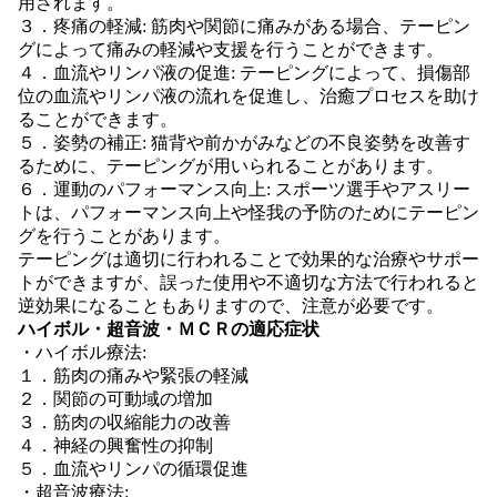
用されます。
３．疼痛の軽減: 筋肉や関節に痛みがある場合、テーピン
グによって痛みの軽減や支援を行うことができます。
４．血流やリンパ液の促進: テーピングによって、損傷部
位の血流やリンパ液の流れを促進し、治癒プロセスを助け
ることができます。
５．姿勢の補正: 猫背や前かがみなどの不良姿勢を改善す
るために、テーピングが用いられることがあります。
６．運動のパフォーマンス向上: スポーツ選手やアスリー
トは、パフォーマンス向上や怪我の予防のためにテーピン
グを行うことがあります。
テーピングは適切に行われることで効果的な治療やサポー
トができますが、誤った使用や不適切な方法で行われると
逆効果になることもありますので、注意が必要です。
ハイボル・超音波・ＭＣＲの適応症状
・ハイボル療法:
１．筋肉の痛みや緊張の軽減
２．関節の可動域の増加
３．筋肉の収縮能力の改善
４．神経の興奮性の抑制
５．血流やリンパの循環促進
・超音波療法: