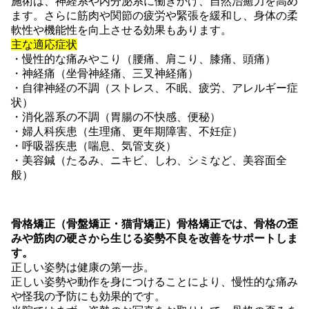
施術は、神経系や内分泌系に働きかけ、自然治癒力を高め
ます。さらに筋肉や関節の疲労や緊張を緩和し、身体の柔
軟性や機能性を向上させる効果もあります。
主な適応症状
・慢性的な痛みやこり（腰痛、肩こり、膝痛、頭痛）
・神経痛（坐骨神経痛、三叉神経痛）
・自律神経の不調（ストレス、不眠、疲労、アレルギー症
状）
・消化器系の不調（胃腸の不快感、便秘）
・婦人科疾患（生理痛、更年期障害、不妊症）
・呼吸器疾患（喘息、気管支炎）
・美容鍼（たるみ、ニキビ、しわ、シミなど、美容面全
般）
骨格矯正（骨盤矯正・猫背矯正）骨格矯正では、骨格の歪
みや筋肉の硬さから生じる姿勢不良を改善をサポートしま
す。
正しい姿勢は健康の第一歩。
正しい姿勢や動作を身につけることにより、慢性的な痛み
や怪我の予防にも効果的です。